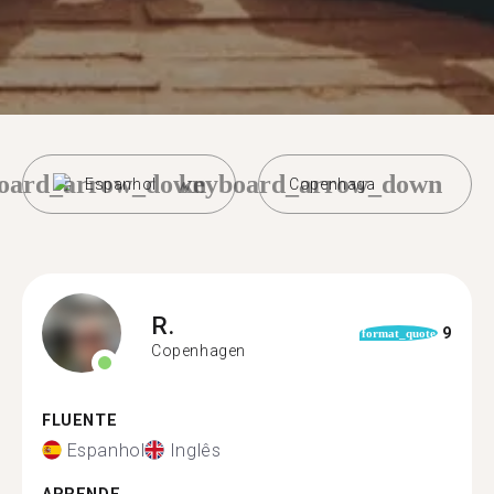
oard_arrow_down
keyboard_arrow_down
Espanhol
Copenhaga
R.
9
format_quote
Copenhagen
FLUENTE
Espanhol
Inglês