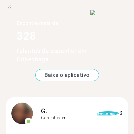
Encontre mais de
328
falantes de espanhol em
Copenhaga
Baixe o aplicativo
G.
2
format_quote
Copenhagen