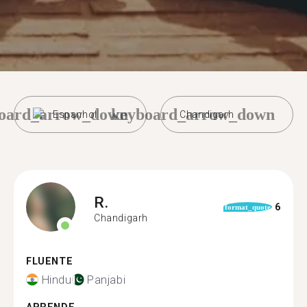
oard_arrow_down
keyboard_arrow_down
Espanhol
Chandigarh
R.
6
format_quote
Chandigarh
FLUENTE
Hindu
Panjabi