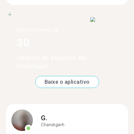
Encontre mais de
30
falantes de espanhol em
Chandigarh
Baixe o aplicativo
G.
Chandigarh