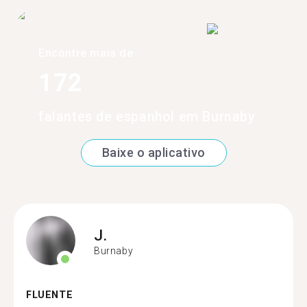
Encontre mais de
172
falantes de espanhol em Burnaby
Baixe o aplicativo
J.
Burnaby
FLUENTE