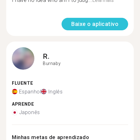
I have no idea who am I to judg...
Leia mais
Baixe o aplicativo
R.
Burnaby
FLUENTE
Espanhol
Inglês
APRENDE
Japonês
Minhas metas de aprendizado