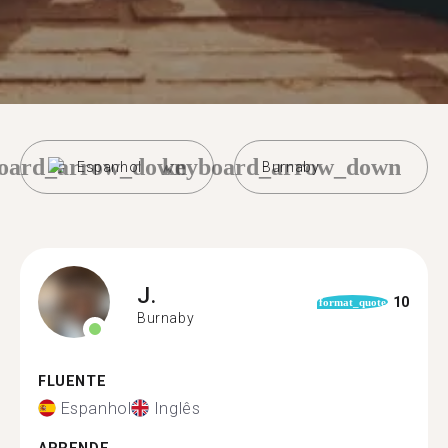
oard_arrow_down
keyboard_arrow_down
Espanhol
Burnaby
J.
10
format_quote
Burnaby
FLUENTE
Espanhol
Inglês