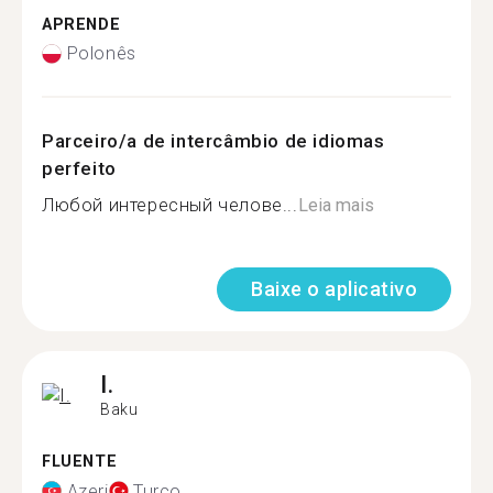
APRENDE
Polonês
Parceiro/a de intercâmbio de idiomas
perfeito
Любой интересный челове...
Leia mais
Baixe o aplicativo
I.
Baku
FLUENTE
Azeri
Turco