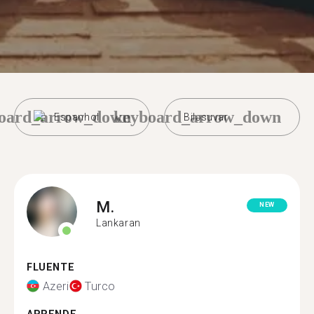
oard_arrow_down
keyboard_arrow_down
Espanhol
Biləsuvar
M.
NEW
Lankaran
FLUENTE
Azeri
Turco