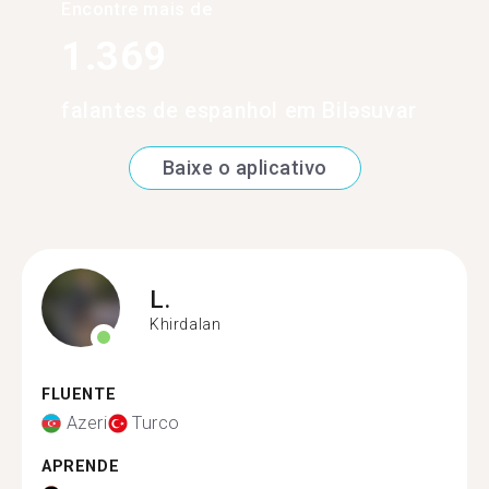
Encontre mais de
1.369
falantes de espanhol em Biləsuvar
Baixe o aplicativo
L.
Khirdalan
FLUENTE
Azeri
Turco
APRENDE