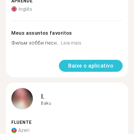
APRENDE
Inglês
Meus assuntos favoritos
Фильм хобби песн...
Leia mais
Baixe o aplicativo
I.
Baku
FLUENTE
Azeri