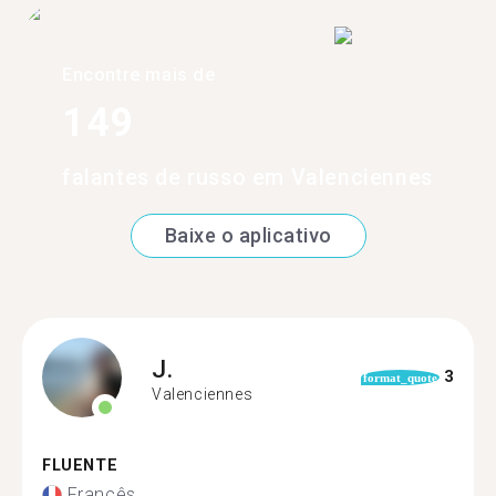
Encontre mais de
149
falantes de russo em Valenciennes
Baixe o aplicativo
J.
3
format_quote
Valenciennes
FLUENTE
Francês