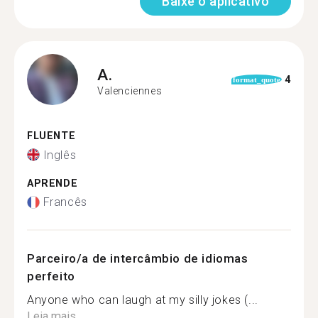
Baixe o aplicativo
A.
4
format_quote
Valenciennes
FLUENTE
Inglês
APRENDE
Francês
Parceiro/a de intercâmbio de idiomas
perfeito
Anyone who can laugh at my silly jokes (...
Leia mais