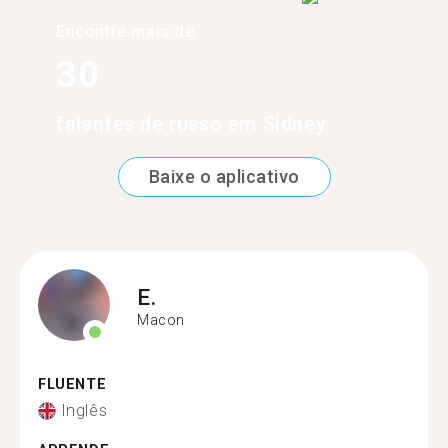
Encontre mais de
30
falantes de russo em Sidney
Baixe o aplicativo
E.
Macon
FLUENTE
Inglês