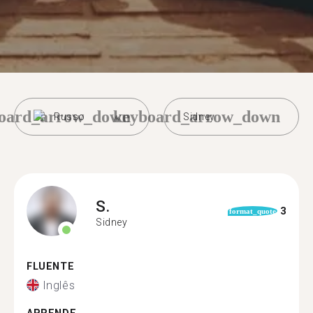
oard_arrow_down
keyboard_arrow_down
Russo
Sidney
S.
3
format_quote
Sidney
FLUENTE
Inglês