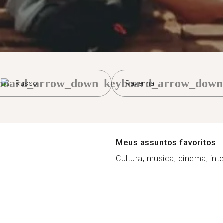
board_arrow_down
keyboard_arrow_down
Russo
Ravenna
Meus assuntos favoritos
Cultura, musica, cinema, inter