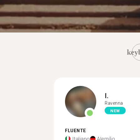
key
I.
Ravenna
NEW
FLUENTE
Italiano
Alemão