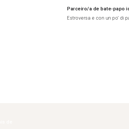
Parceiro/a de bate-papo i
Estroversa e con un po' di pa
is de