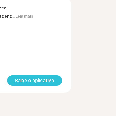
deal
zienz...
Leia mais
Baixe o aplicativo