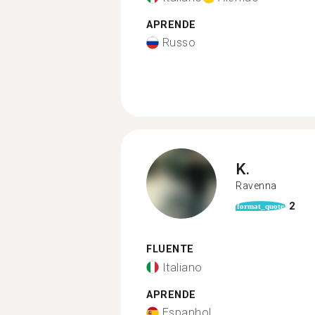
APRENDE
Russo
K.
Ravenna
2
format_quote
FLUENTE
Italiano
APRENDE
Espanhol