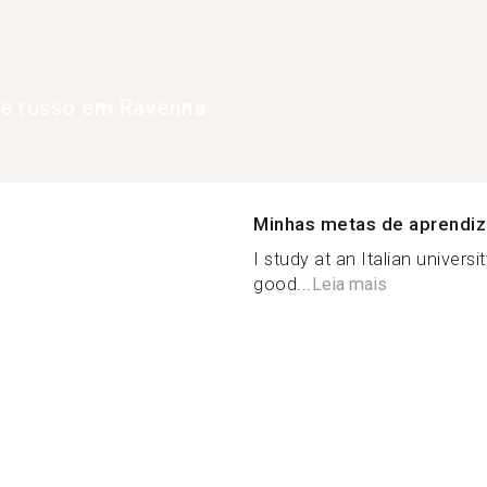
de russo em Ravenna
Minhas metas de aprendi
I study at an Italian universi
good...
Leia mais