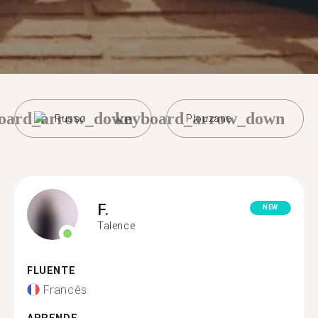
oard_arrow_down
keyboard_arrow_down
Russo
Plouzane
F.
NEW
Talence
FLUENTE
Francês