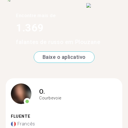
Encontre mais de
1.369
falantes de russo em Plouzane
Baixe o aplicativo
O.
Courbevoie
FLUENTE
Francês