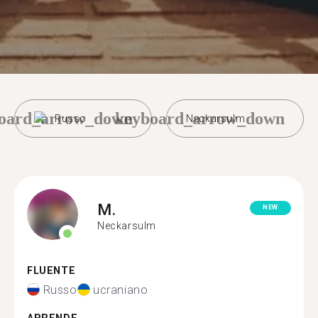
oard_arrow_down
keyboard_arrow_down
Russo
Neckarsulm
M.
NEW
Neckarsulm
FLUENTE
Russo
ucraniano