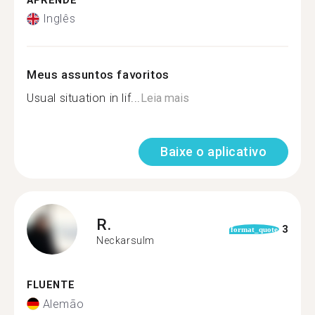
APRENDE
Inglês
Meus assuntos favoritos
Usual situation in lif...
Leia mais
Baixe o aplicativo
R.
3
format_quote
Neckarsulm
FLUENTE
Alemão