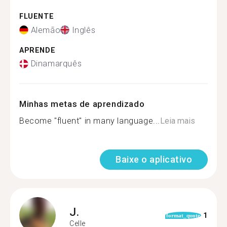
FLUENTE
Alemão
Inglês
APRENDE
Dinamarquês
Minhas metas de aprendizado
Become "fluent" in many language...
Leia mais
Baixe o aplicativo
J.
1
format_quote
Celle