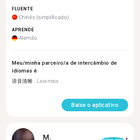
FLUENTE
Chinês (simplificado)
APRENDE
Alemão
Meu/minha parceiro/a de intercâmbio de
idiomas é
语音清晰...
Leia mais
Baixe o aplicativo
M.
1
format_quote