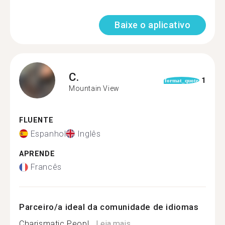
Baixe o aplicativo
C.
1
format_quote
Mountain View
FLUENTE
Espanhol
Inglês
APRENDE
Francês
Parceiro/a ideal da comunidade de idiomas
Charismatic Peopl...
Leia mais