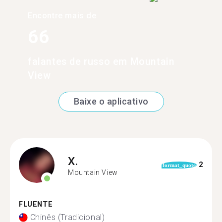
Encontre mais de
66
falantes de russo em Mountain
View
Baixe o aplicativo
X.
2
format_quote
Mountain View
FLUENTE
Chinês (Tradicional)