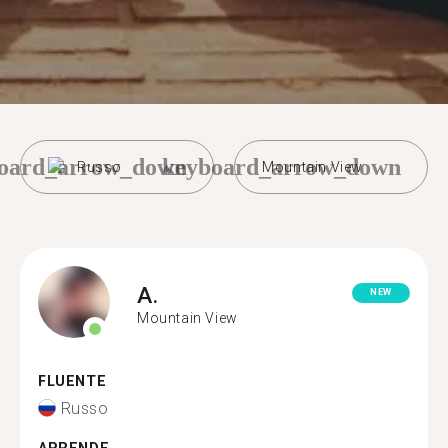
oard_arrow_down
keyboard_arrow_down
Russo
Mountain View
A.
NEW
Mountain View
FLUENTE
Russo