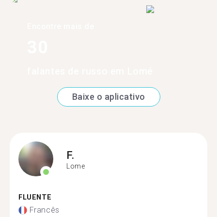
Encontre mais de
30
falantes de russo em Lomé
Baixe o aplicativo
F.
Lome
FLUENTE
Francês