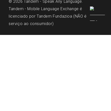
© 2026 Tandem - Speak Any Language.
Tandem - Mobile Language Exchange é
licenciado por Tandem Fundazioa (NÃO é
serviço ao consumidor)