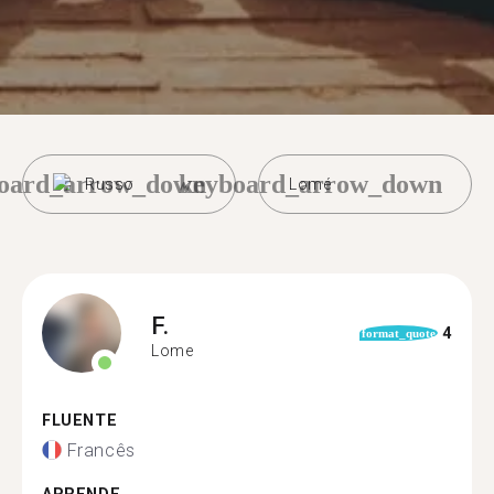
oard_arrow_down
keyboard_arrow_down
Russo
Lomé
F.
4
format_quote
Lome
FLUENTE
Francês