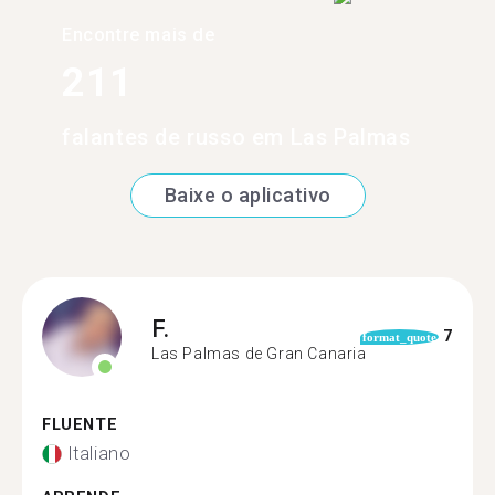
Encontre mais de
211
falantes de russo em Las Palmas
Baixe o aplicativo
F.
7
format_quote
Las Palmas de Gran Canaria
FLUENTE
Italiano