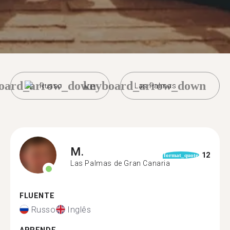
oard_arrow_down
keyboard_arrow_down
Russo
Las Palmas
M.
12
format_quote
Las Palmas de Gran Canaria
FLUENTE
Russo
Inglês