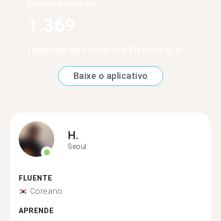
Encontre mais de
1.369
falantes de russo em Haman-gun
Baixe o aplicativo
H.
Seoul
FLUENTE
Coreano
APRENDE