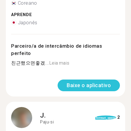
Coreano
APRENDE
Japonês
Parceiro/a de intercâmbio de idiomas
perfeito
친근했으면좋겠...
Leia mais
Baixe o aplicativo
J.
2
format_quote
Paju-si