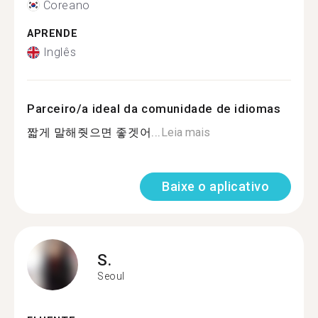
Coreano
APRENDE
Inglês
Parceiro/a ideal da comunidade de idiomas
짧게 말해줫으면 좋겟어...
Leia mais
Baixe o aplicativo
S.
Seoul