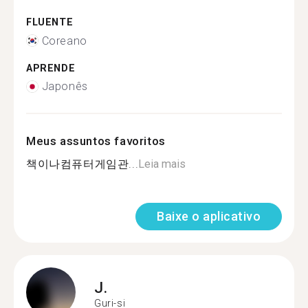
FLUENTE
Coreano
APRENDE
Japonês
Meus assuntos favoritos
책이나컴퓨터게임관...
Leia mais
Baixe o aplicativo
J.
Guri-si