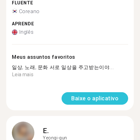
FLUENTE
Coreano
APRENDE
Inglês
Meus assuntos favoritos
일상, 노래, 문화 서로 일상을 주고받는이야...
Leia mais
Baixe o aplicativo
E.
Yeongi-gun