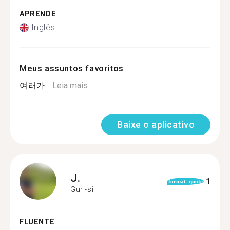
APRENDE
Inglês
Meus assuntos favoritos
여러가...
Leia mais
Baixe o aplicativo
J.
1
format_quote
Guri-si
FLUENTE