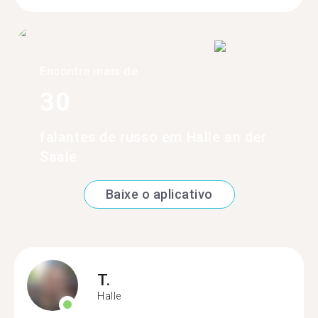
Encontre mais de
30
falantes de russo em Halle an der
Saale
Baixe o aplicativo
T.
Halle