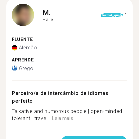
M.
1
format_quote
Halle
FLUENTE
Alemão
APRENDE
Grego
Parceiro/a de intercâmbio de idiomas
perfeito
Talkative and humorous people | open-minded |
tolerant | travel...
Leia mais