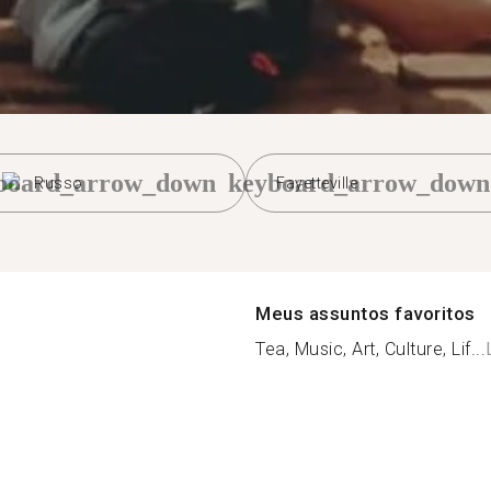
board_arrow_down
keyboard_arrow_down
Russo
Fayetteville
Meus assuntos favoritos
Tea, Music, Art, Culture, Lif...