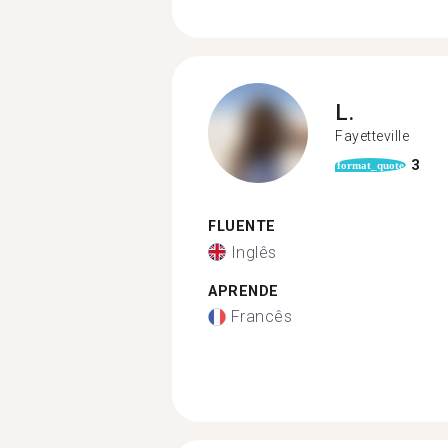
L.
Fayetteville
3
format_quote
FLUENTE
Inglês
APRENDE
Francês