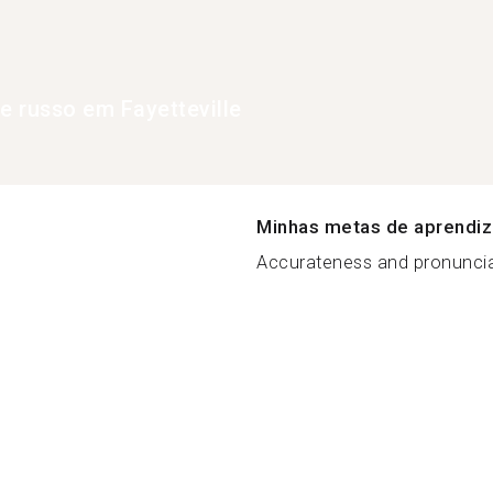
de russo em Fayetteville
Minhas metas de aprendi
Accurateness and pronunciat