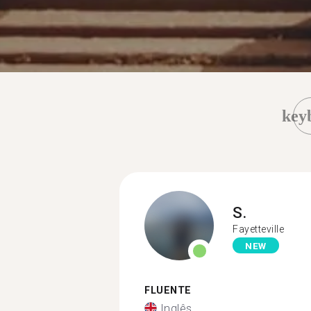
key
S.
Fayetteville
NEW
FLUENTE
Inglês