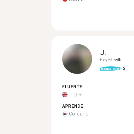
J.
Fayetteville
2
format_quote
FLUENTE
Inglês
APRENDE
Coreano