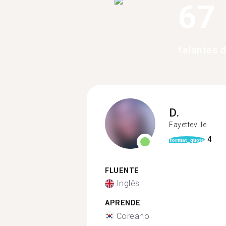
67
falantes 
D.
Fayetteville
4
format_quote
FLUENTE
Inglês
APRENDE
Coreano