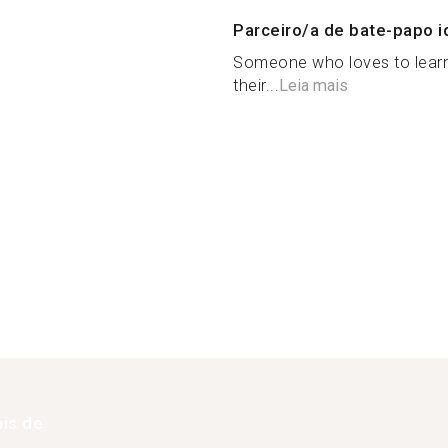
Parceiro/a de bate-papo i
Someone who loves to learn 
their...
Leia mais
is de