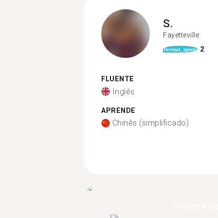
S.
Fayetteville
2
format_quote
FLUENTE
Inglês
APRENDE
Chinês (simplificado)
Encontre ma