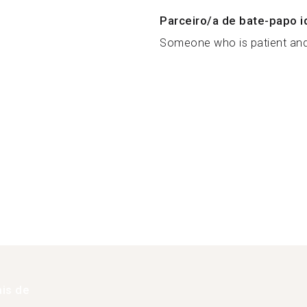
Parceiro/a de bate-papo i
Someone who is patient and n
is de