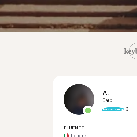
key
A.
Carpi
3
format_quote
FLUENTE
Italiano