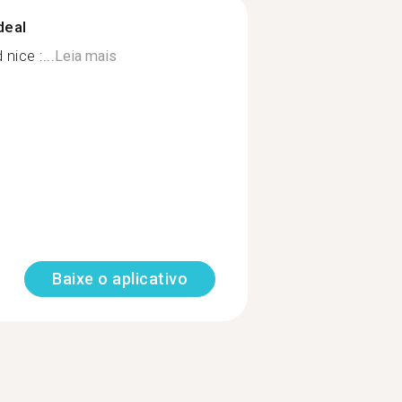
deal
ice :...
Leia mais
Baixe o aplicativo