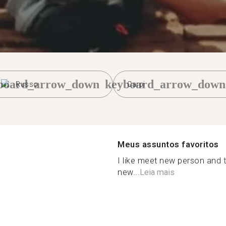
board_arrow_down
keyboard_arrow_down
Russo
Carpi
Meus assuntos favoritos
I like meet new person and t
new...
Leia mais