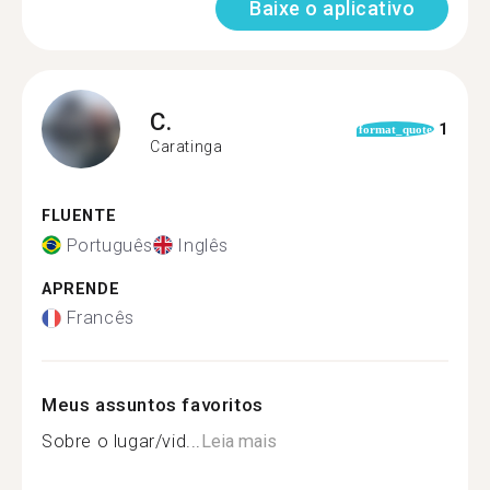
Baixe o aplicativo
C.
1
format_quote
Caratinga
FLUENTE
Português
Inglês
APRENDE
Francês
Meus assuntos favoritos
Sobre o lugar/vid...
Leia mais