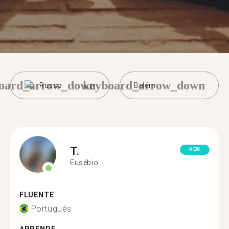
oard_arrow_down
keyboard_arrow_down
Russo
Belém
T.
NEW
Eusébio
FLUENTE
Português