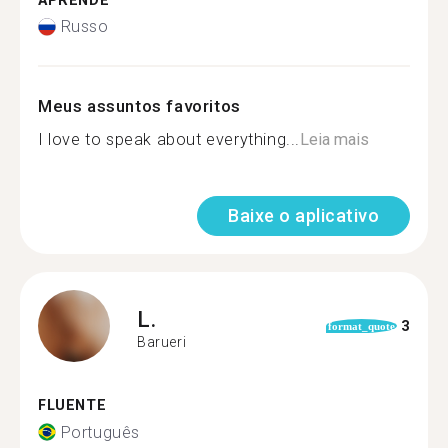
APRENDE
Russo
Meus assuntos favoritos
I love to speak about everything...
Leia mais
Baixe o aplicativo
L.
3
format_quote
Barueri
FLUENTE
Português