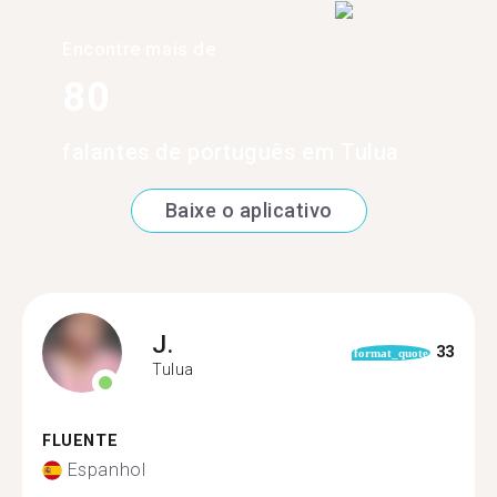
Encontre mais de
80
falantes de português em Tulua
Baixe o aplicativo
J.
33
format_quote
Tulua
FLUENTE
Espanhol