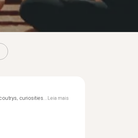
coutrys, curiosities...
Leia mais