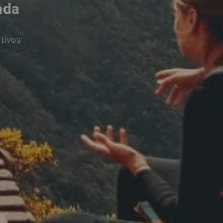
ada
tivos