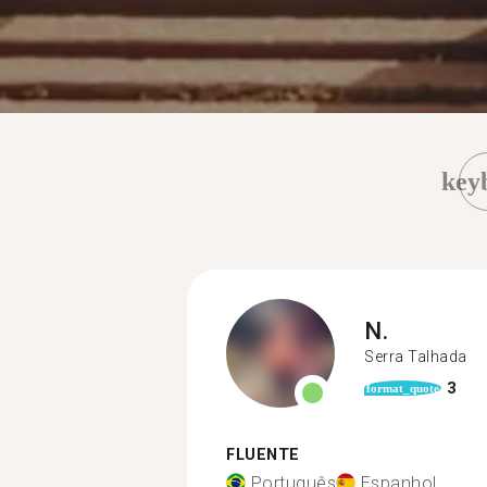
key
N.
Serra Talhada
3
format_quote
FLUENTE
Português
Espanhol