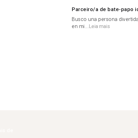
Parceiro/a de bate-papo i
Busco una persona divertida
en mi...
Leia mais
is de