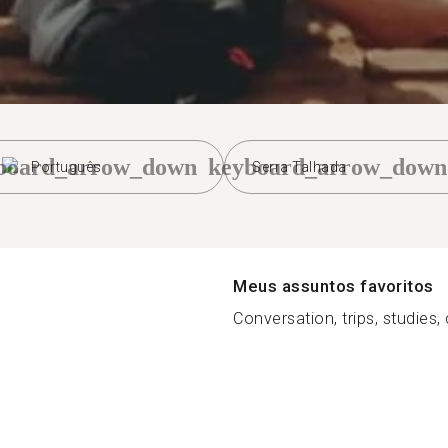
board_arrow_down
keyboard_arrow_down
Português
Serra Talhada
Meus assuntos favoritos
Conversation, trips, studies, 