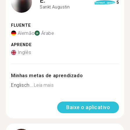
E.
5
format_quote
Sankt Augustin
FLUENTE
Alemão
Árabe
APRENDE
Inglês
Minhas metas de aprendizado
Englisch...
Leia mais
Baixe o aplicativo