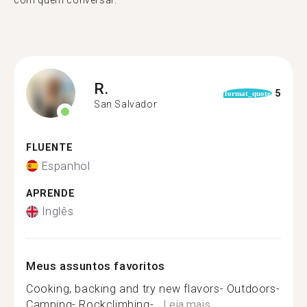
com quem conversar."
R.
5
format_quote
San Salvador
FLUENTE
Espanhol
APRENDE
Inglês
Meus assuntos favoritos
Cooking, backing and try new flavors- Outdoors-
Camping- Rockclimbing-...
Leia mais