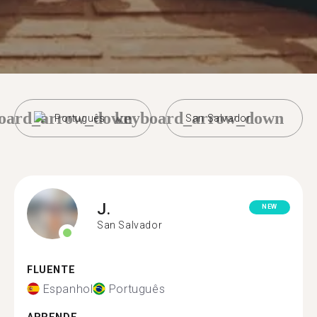
oard_arrow_down
keyboard_arrow_down
Português
San Salvador
J.
NEW
San Salvador
FLUENTE
Espanhol
Português