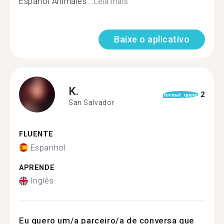
Español Animales...
Leia mais
Baixe o aplicativo
K.
2
format_quote
San Salvador
FLUENTE
Espanhol
APRENDE
Inglês
Eu quero um/a parceiro/a de conversa que