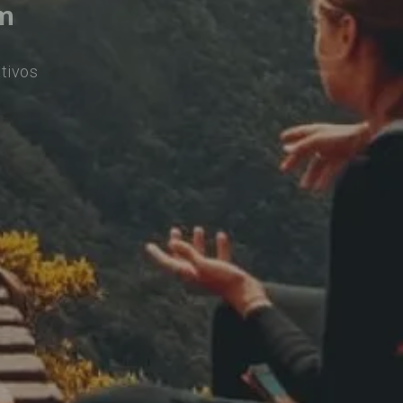
im
tivos