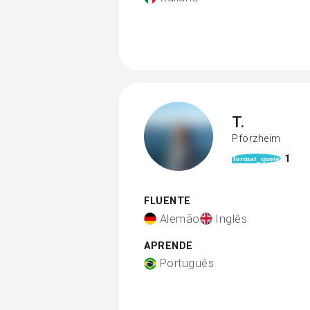
T.
Pforzheim
1
format_quote
FLUENTE
Alemão
Inglês
APRENDE
Português