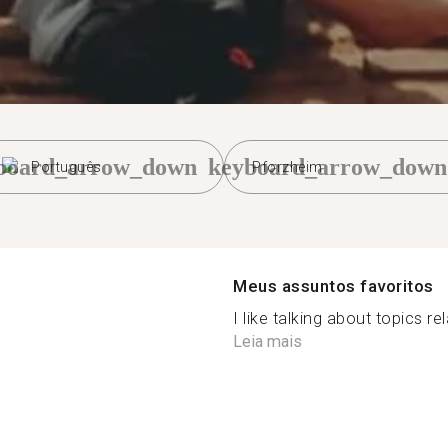
board_arrow_down
keyboard_arrow_down
Português
Pforzheim
Meus assuntos favoritos
I like talking about topics r
Leia mais