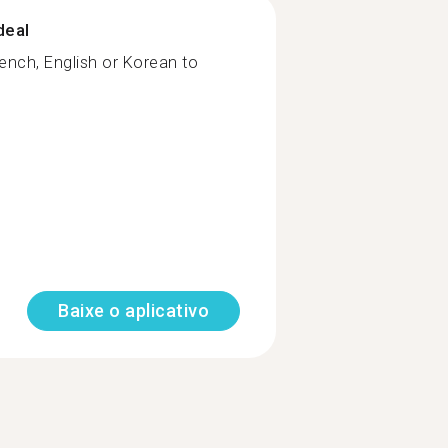
deal
nch, English or Korean to
Baixe o aplicativo