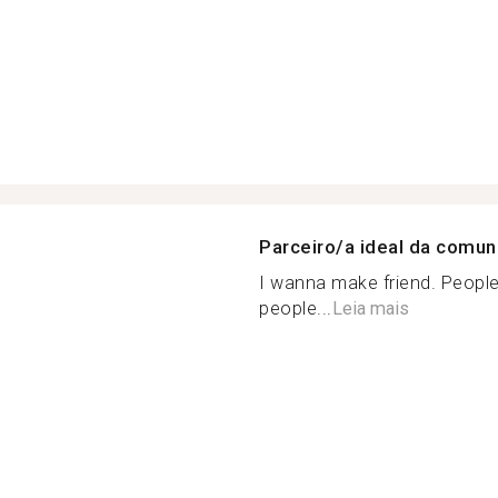
Parceiro/a ideal da comu
I wanna make friend. Peopl
people...
Leia mais