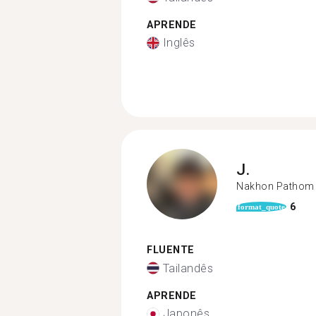
APRENDE
Inglês
J.
Nakhon Pathom
6
format_quote
FLUENTE
Tailandês
APRENDE
Japonês