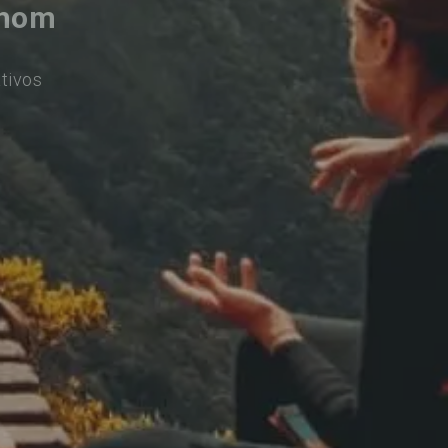
thom
tivos