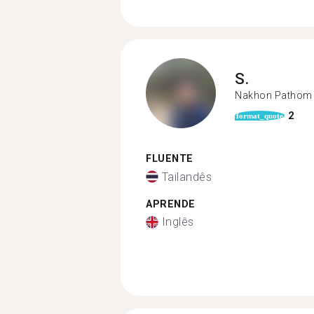
S.
Nakhon Pathom
2
format_quote
FLUENTE
Tailandês
APRENDE
Inglês