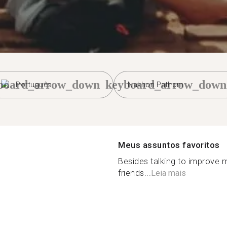
board_arrow_down
keyboard_arrow_down
Português
Nakhon Pathom
Meus assuntos favoritos
Besides talking to improve m
friends...
Leia mais