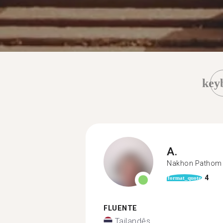
key
A.
Nakhon Pathom
4
format_quote
FLUENTE
Tailandês