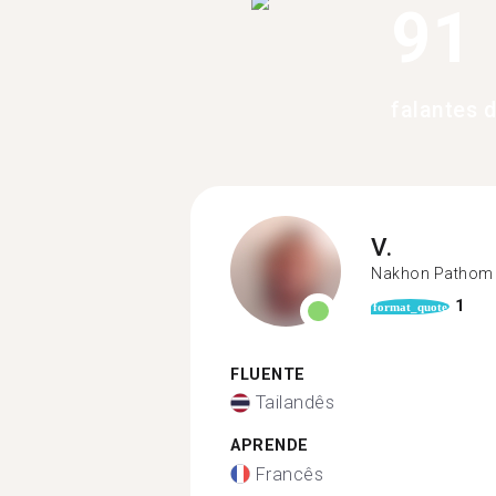
91
falantes 
V.
Nakhon Pathom
1
format_quote
FLUENTE
Tailandês
APRENDE
Francês