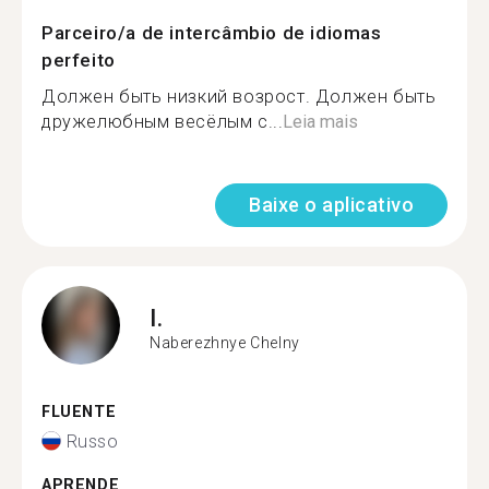
Parceiro/a de intercâmbio de idiomas
perfeito
Должен быть низкий возрост. Должен быть
дружелюбным весёлым с...
Leia mais
Baixe o aplicativo
I.
Naberezhnye Chelny
FLUENTE
Russo
APRENDE