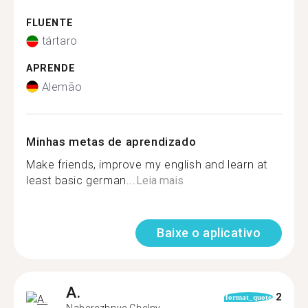
FLUENTE
tártaro
APRENDE
Alemão
Minhas metas de aprendizado
Make friends, improve my english and learn at
least basic german...
Leia mais
Baixe o aplicativo
A.
2
format_quote
Naberezhnye Chelny