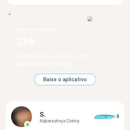
Encontre mais de
286
falantes de português em
Naberezhnye Chelny
Baixe o aplicativo
S.
3
format_quote
Naberezhnye Chelny