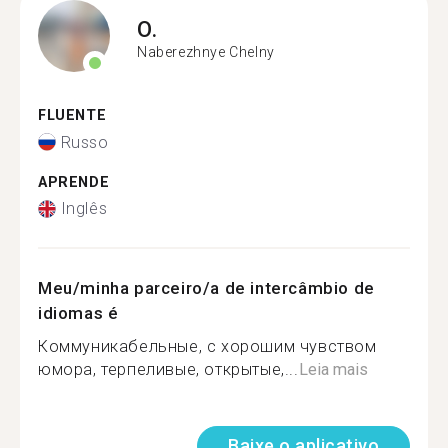
O.
Naberezhnye Chelny
FLUENTE
Russo
APRENDE
Inglês
Meu/minha parceiro/a de intercâmbio de
idiomas é
Коммуникабельные, с хорошим чувством
юмора, терпеливые, открытые,...
Leia mais
Baixe o aplicativo