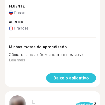
FLUENTE
Russo
APRENDE
Francês
Minhas metas de aprendizado
Общаться на любом иностранном язык...
Leia mais
Baixe o aplicativo
L.
2
format_quote