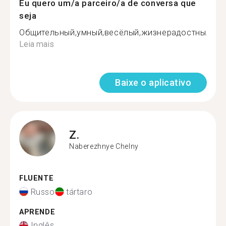
Eu quero um/a parceiro/a de conversa que
seja
Общительный,умный,весёлый,жизнерадостны...
Leia mais
Baixe o aplicativo
Z.
Naberezhnye Chelny
FLUENTE
Russo
tártaro
APRENDE
Inglês