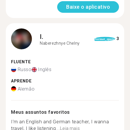
Baixe o aplicativo
I.
3
format_quote
Naberezhnye Chelny
FLUENTE
Russo
Inglês
APRENDE
Alemão
Meus assuntos favoritos
I'm an English and German teacher, I wanna
travel, I like listening...
Leia mais