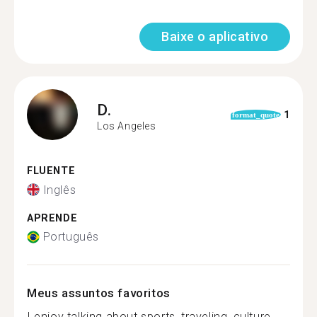
Baixe o aplicativo
D.
1
format_quote
Los Angeles
FLUENTE
Inglês
APRENDE
Português
Meus assuntos favoritos
I enjoy talking about sports, traveling, culture,