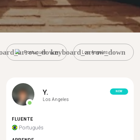
oard_arrow_down
keyboard_arrow_down
Português
Los Angeles
Y.
NEW
Los Angeles
FLUENTE
Português