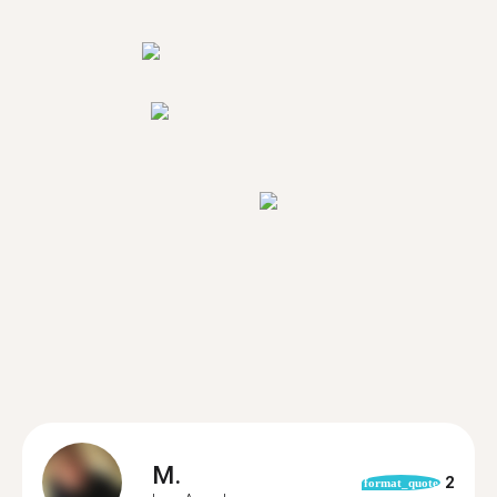
M.
2
format_quote