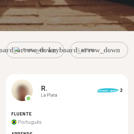
oard_arrow_down
keyboard_arrow_down
Português
La Plata
R.
2
format_quote
La Plata
FLUENTE
Português