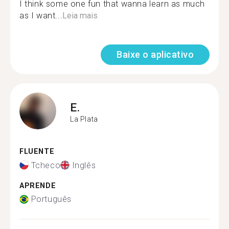
I think some one fun that wanna learn as much
as I want...
Leia mais
Baixe o aplicativo
E.
La Plata
FLUENTE
Tcheco
Inglês
APRENDE
Português