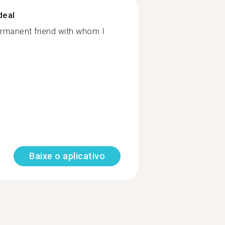
deal
ermanent friend with whom I
Baixe o aplicativo