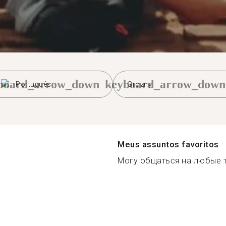
board_arrow_down
keyboard_arrow_down
Português
Grozny
Meus assuntos favoritos
Могу общаться на любые т