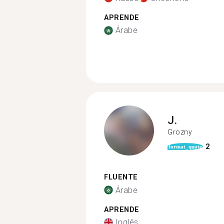
APRENDE
Árabe
J.
Grozny
2
format_quote
FLUENTE
Árabe
APRENDE
Inglês