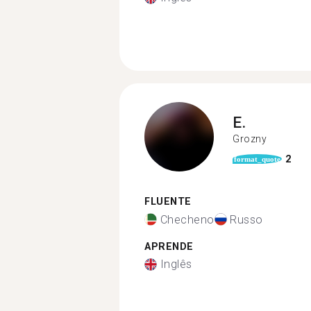
E.
Grozny
2
format_quote
FLUENTE
Checheno
Russo
APRENDE
Inglês