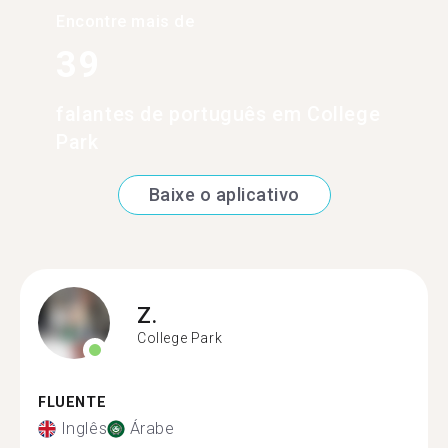
Encontre mais de
39
falantes de português em College
Park
Baixe o aplicativo
Z.
College Park
FLUENTE
Inglês
Árabe