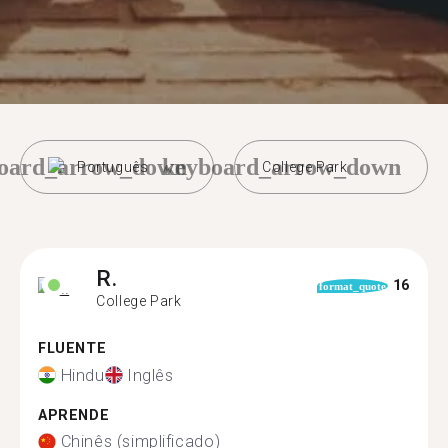
oard_arrow_down
keyboard_arrow_down
Português
College Park
R.
16
format_quote
College Park
FLUENTE
Hindu
Inglês
APRENDE
Chinês (simplificado)