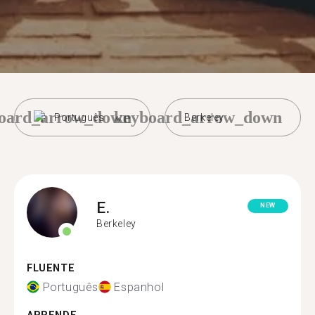
oard_arrow_down
keyboard_arrow_down
Português
Berkeley
E.
NEW
Berkeley
FLUENTE
Português
Espanhol