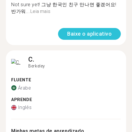
Not sure yet! 그냥 한국인 친구 만나면 좋겠어요!
반가워...
Leia mais
Baixe o aplicativo
C.
Berkeley
FLUENTE
Árabe
APRENDE
Inglês
Minhas metas de aprendizado