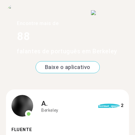
Encontre mais de
88
falantes de português em Berkeley
Baixe o aplicativo
A.
2
format_quote
Berkeley
FLUENTE