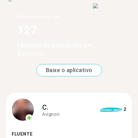
Encontre mais de
127
falantes de português em
Avingnon
Baixe o aplicativo
C.
2
format_quote
Avignon
FLUENTE