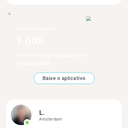
Encontre mais de
1.005
falantes de português em
Amesterdam
Baixe o aplicativo
L.
Amsterdam