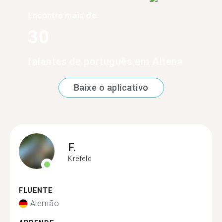
Encontre mais de
30
falantes de português em Altena
Baixe o aplicativo
F.
Krefeld
FLUENTE
Alemão