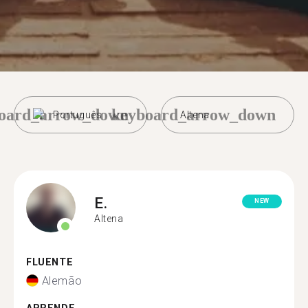
oard_arrow_down
keyboard_arrow_down
Português
Altena
E.
NEW
Altena
FLUENTE
Alemão