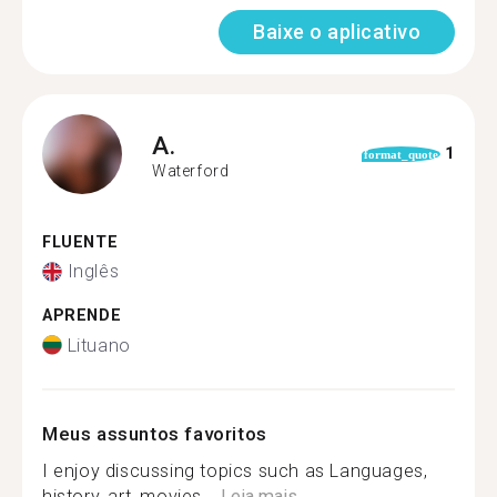
Baixe o aplicativo
A.
1
format_quote
Waterford
FLUENTE
Inglês
APRENDE
Lituano
Meus assuntos favoritos
I enjoy discussing topics such as Languages,
history, art, movies,...
Leia mais