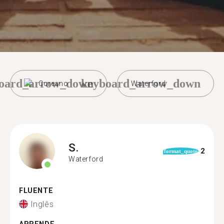
oard_arrow_down
keyboard_arrow_down
Coreano
Waterford
S.
2
format_quote
Waterford
FLUENTE
Inglês