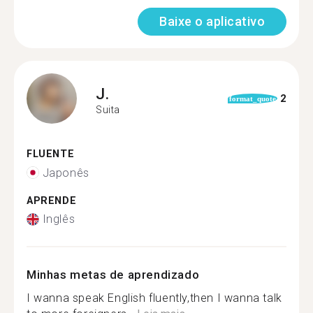
Baixe o aplicativo
J.
2
format_quote
Suita
FLUENTE
Japonês
APRENDE
Inglês
Minhas metas de aprendizado
I wanna speak English fluently,then I wanna talk