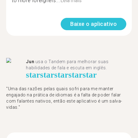
to more foreigners...
Leia mais
Baixe o aplicativo
Jun
usa o Tandem para melhorar suas
habilidades de fala e escuta em inglês.
star
star
star
star
star
"Uma das razões pelas quais sofri para me manter
engajado na prática de idiomas é a falta de poder falar
com falantes nativos, então este aplicativo é um salva-
vidas."