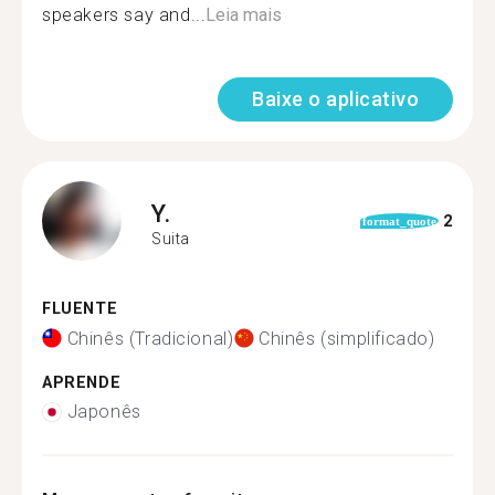
speakers say and...
Leia mais
Baixe o aplicativo
Y.
2
format_quote
Suita
FLUENTE
Chinês (Tradicional)
Chinês (simplificado)
APRENDE
Japonês