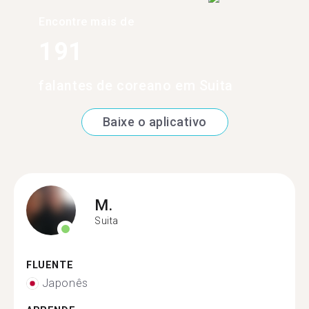
Encontre mais de
191
falantes de coreano em Suita
Baixe o aplicativo
M.
Suita
FLUENTE
Japonês