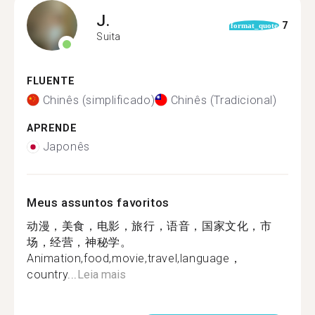
J.
7
format_quote
Suita
FLUENTE
Chinês (simplificado)
Chinês (Tradicional)
APRENDE
Japonês
Meus assuntos favoritos
动漫，美食，电影，旅行，语音，国家文化，市
场，经营，神秘学。
Animation,food,movie,travel,language，
country...
Leia mais