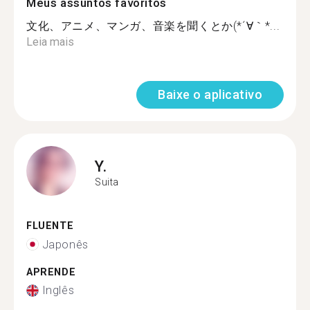
Meus assuntos favoritos
文化、アニメ、マンガ、音楽を聞くとか(*´∀｀*...
Leia mais
Baixe o aplicativo
Y.
Suita
FLUENTE
Japonês
APRENDE
Inglês