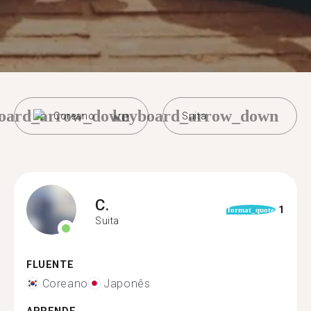
oard_arrow_down
keyboard_arrow_down
Coreano
Suita
C.
1
format_quote
Suita
FLUENTE
Coreano
Japonês