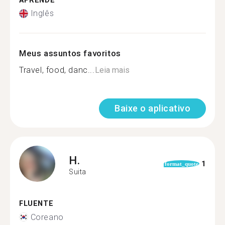
APRENDE
Inglês
Meus assuntos favoritos
Travel, food, danc...
Leia mais
Baixe o aplicativo
H.
1
format_quote
Suita
FLUENTE
Coreano