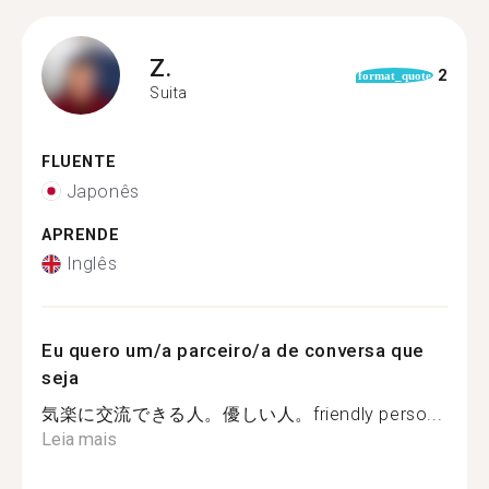
Z.
2
format_quote
Suita
FLUENTE
Japonês
APRENDE
Inglês
Eu quero um/a parceiro/a de conversa que
seja
気楽に交流できる人。優しい人。friendly perso...
Leia mais