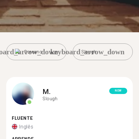
oard_arrow_down
keyboard_arrow_down
Coreano
Slough
M.
NEW
Slough
FLUENTE
Inglês