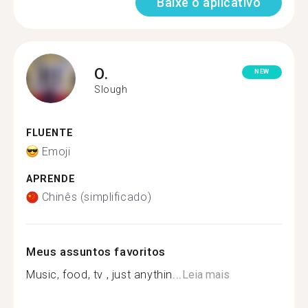
Baixe o aplicativo
O.
NEW
Slough
FLUENTE
Emoji
APRENDE
Chinês (simplificado)
Meus assuntos favoritos
Music, food, tv , just anythin...
Leia mais