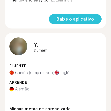
Friendly and easy goin...
Leia mais
Baixe o aplicativo
Y.
Durham
FLUENTE
Chinês (simplificado)
Inglês
APRENDE
Alemão
Minhas metas de aprendizado