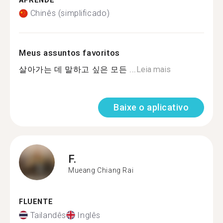
APRENDE
Chinês (simplificado)
Meus assuntos favoritos
살아가는 데 말하고 싶은 모든 ...
Leia mais
Baixe o aplicativo
F.
Mueang Chiang Rai
FLUENTE
Tailandês
Inglês