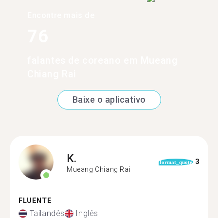
Encontre mais de
76
falantes de coreano em Mueang
Chiang Rai
Baixe o aplicativo
K.
3
format_quote
Mueang Chiang Rai
FLUENTE
Tailandês
Inglês