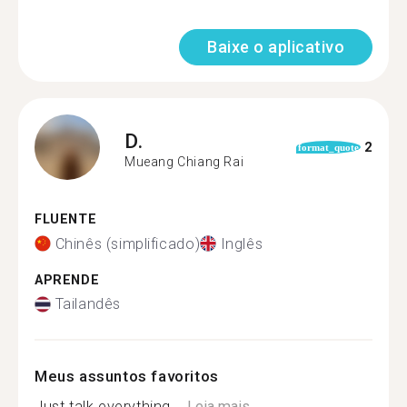
Baixe o aplicativo
D.
2
format_quote
Mueang Chiang Rai
FLUENTE
Chinês (simplificado)
Inglês
APRENDE
Tailandês
Meus assuntos favoritos
Just talk everything ...
Leia mais