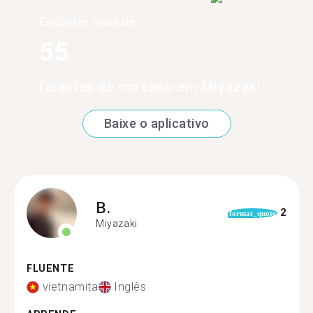
Encontre mais de
55
falantes de coreano em Miyazaki
Baixe o aplicativo
B.
2
format_quote
Miyazaki
FLUENTE
vietnamita
Inglês