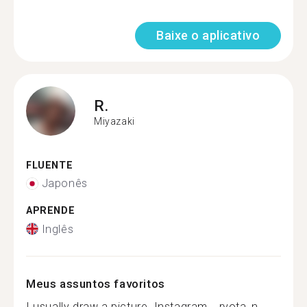
Baixe o aplicativo
R.
Miyazaki
FLUENTE
Japonês
APRENDE
Inglês
Meus assuntos favoritos
I usually draw a picture. Instagram→ryota_n...