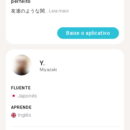
perfeito
友達のような関...
Leia mais
Baixe o aplicativo
Y.
Miyazaki
FLUENTE
Japonês
APRENDE
Inglês