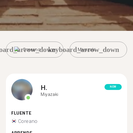
oard_arrow_down
keyboard_arrow_down
Coreano
Miyazaki
H.
NEW
Miyazaki
FLUENTE
Coreano