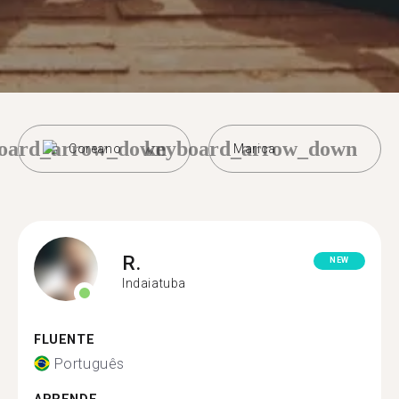
oard_arrow_down
keyboard_arrow_down
Coreano
Marica
R.
NEW
Indaiatuba
FLUENTE
Português