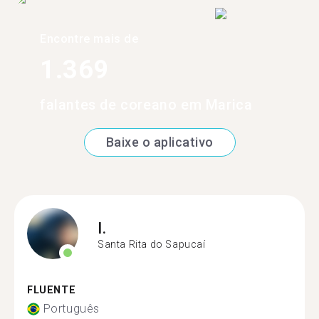
Encontre mais de
1.369
falantes de coreano em Marica
Baixe o aplicativo
I.
Santa Rita do Sapucaí
FLUENTE
Português