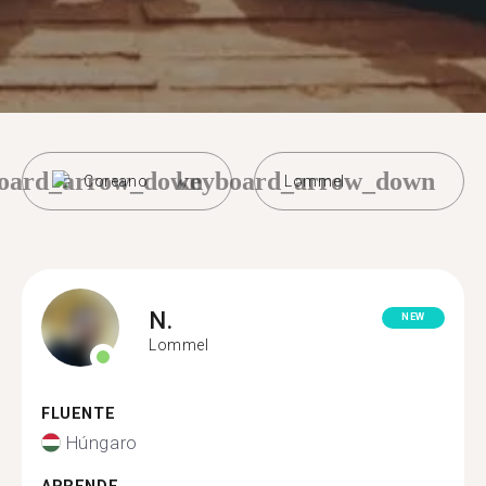
oard_arrow_down
keyboard_arrow_down
Coreano
Lommel
N.
NEW
Lommel
FLUENTE
Húngaro