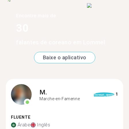
Encontre mais de
30
falantes de coreano em Lommel
Baixe o aplicativo
M.
1
format_quote
Marche-en-Famenne
FLUENTE
Árabe
Inglês