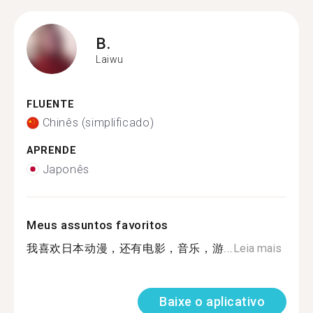
B.
Laiwu
FLUENTE
Chinês (simplificado)
APRENDE
Japonês
Meus assuntos favoritos
我喜欢日本动漫，还有电影，音乐，游...
Leia mais
Baixe o aplicativo