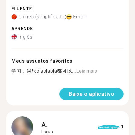
FLUENTE
Chinês (simplificado)
Emoji
APRENDE
Inglês
Meus assuntos favoritos
学习，娱乐blablabla都可以...
Leia mais
Baixe o aplicativo
A.
1
format_quote
Laiwu