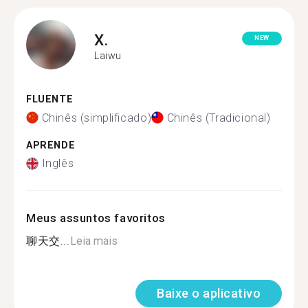
X.
NEW
Laiwu
FLUENTE
Chinês (simplificado)
Chinês (Tradicional)
APRENDE
Inglês
Meus assuntos favoritos
聊天交...
Leia mais
Baixe o aplicativo