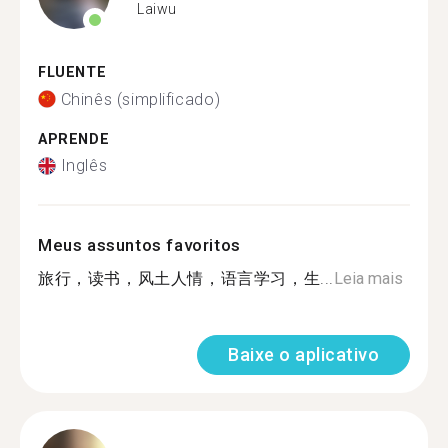
Laiwu
FLUENTE
Chinês (simplificado)
APRENDE
Inglês
Meus assuntos favoritos
旅行，读书，风土人情，语言学习，生...
Leia mais
Baixe o aplicativo