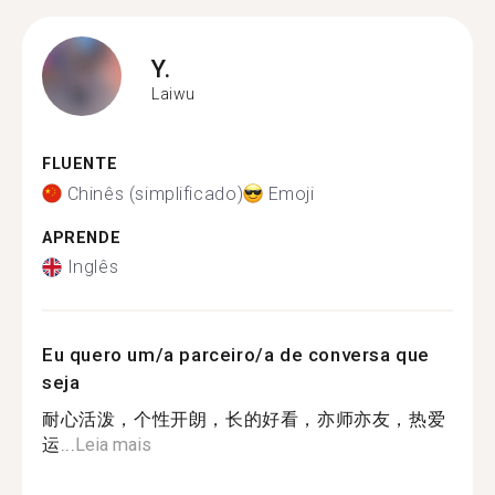
Y.
Laiwu
FLUENTE
Chinês (simplificado)
Emoji
APRENDE
Inglês
Eu quero um/a parceiro/a de conversa que
seja
耐心活泼，个性开朗，长的好看，亦师亦友，热爱
运...
Leia mais