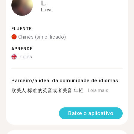
L.
Laiwu
FLUENTE
Chinês (simplificado)
APRENDE
Inglês
Parceiro/a ideal da comunidade de idiomas
欧美人 标准的英音或者美音 年轻...
Leia mais
Baixe o aplicativo