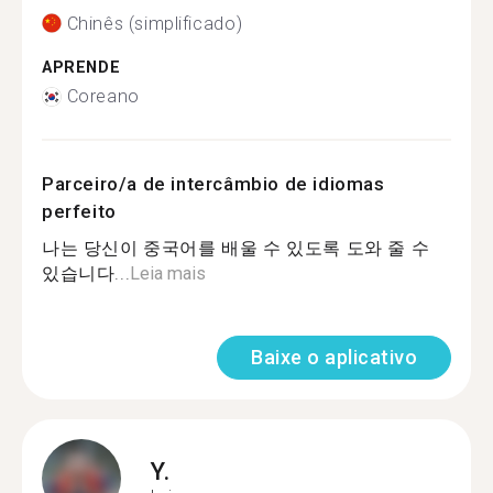
Chinês (simplificado)
APRENDE
Coreano
Parceiro/a de intercâmbio de idiomas
perfeito
나는 당신이 중국어를 배울 수 있도록 도와 줄 수
있습니다...
Leia mais
Baixe o aplicativo
Y.