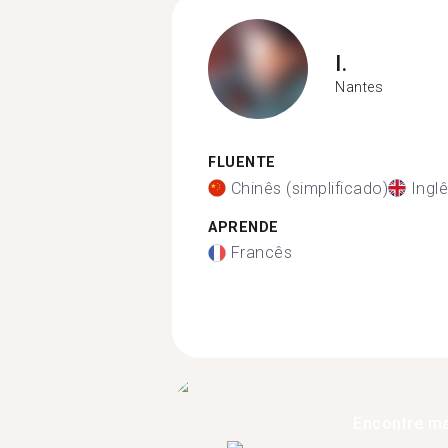
I.
Nantes
FLUENTE
Chinês (simplificado)
Ingl
APRENDE
Francês
Encontre ma