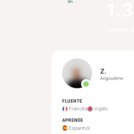
1.
falantes 
Z.
Angoulême
FLUENTE
Francês
Inglês
APRENDE
Espanhol