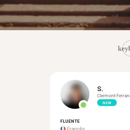
key
S.
Clermont-Ferran
NEW
FLUENTE
Francês