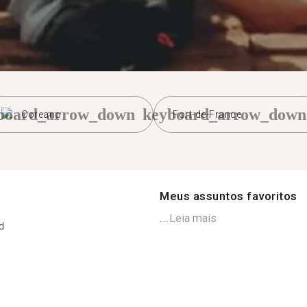
board_arrow_down
keyboard_arrow_down
Coreano
Fort-de-France
Meus assuntos favoritos
...
Leia mais
d