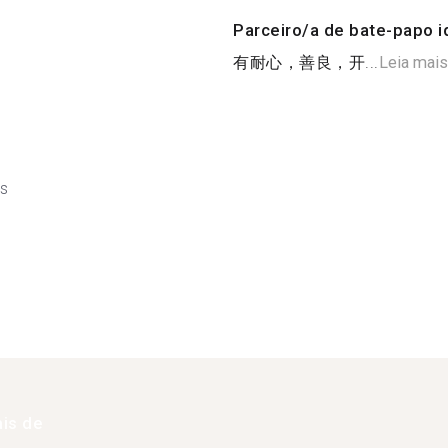
Parceiro/a de bate-papo i
有耐心，善良，开...
Leia mais
ês
is de