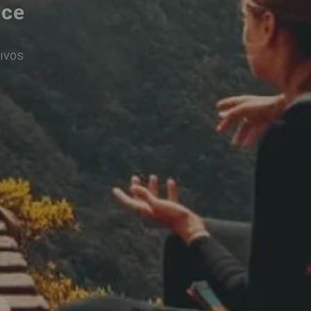
nce
ivos