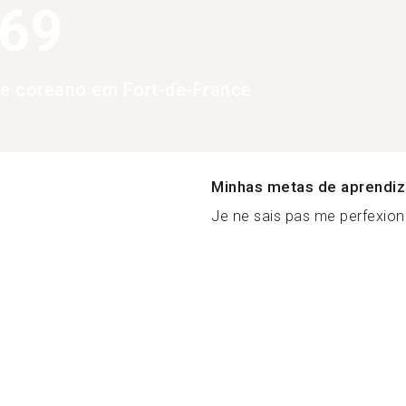
369
de coreano em Fort-de-France
Minhas metas de aprendi
Je ne sais pas me perfexion