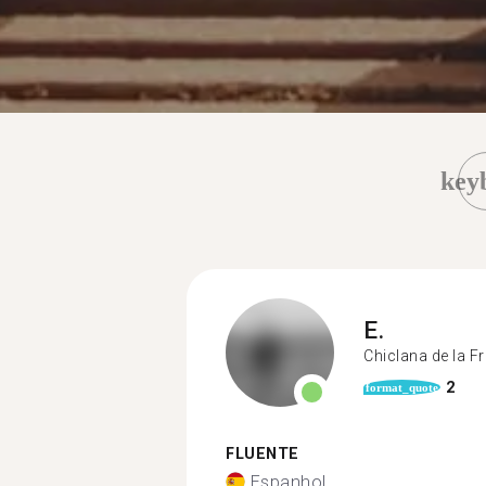
key
E.
Chiclana de la F
2
format_quote
FLUENTE
Espanhol