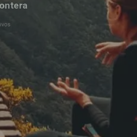
rontera
ivos