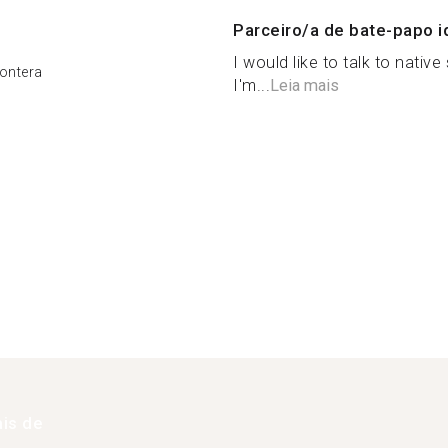
Parceiro/a de bate-papo i
I would like to talk to nativ
rontera
I'm...
Leia mais
is de