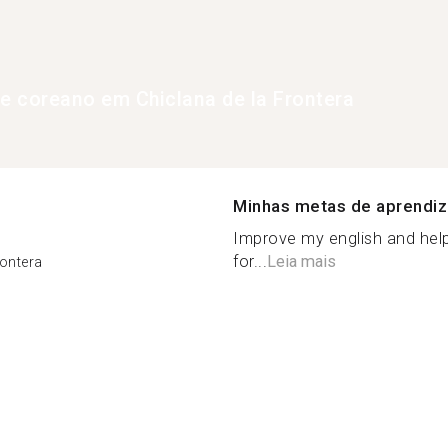
de coreano em Chiclana de la Frontera
Minhas metas de aprendi
Improve my english and help
for...
Leia mais
rontera