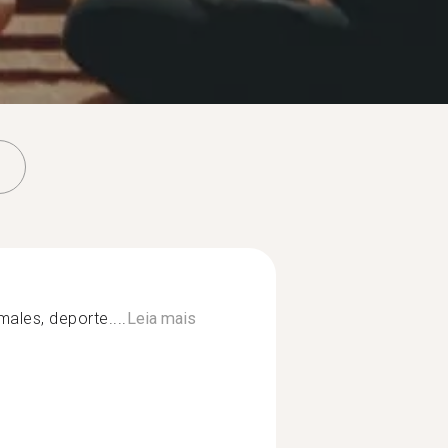
males, deporte....
Leia mais