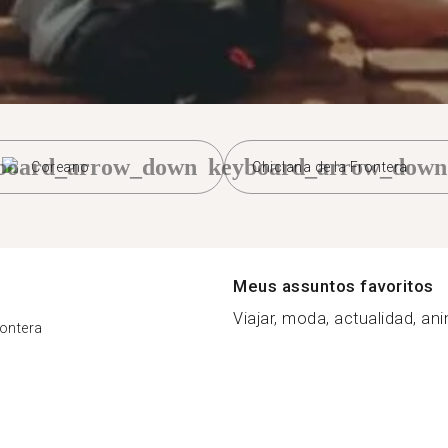
board_arrow_down
keyboard_arrow_down
Coreano
Chiclana de la Frontera
Meus assuntos favoritos
Viajar, moda, actualidad, ani
rontera