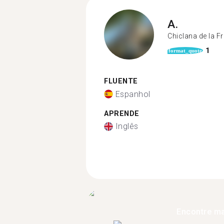
A.
Chiclana de la F
1
format_quote
FLUENTE
Espanhol
APRENDE
Inglês
Encontre ma