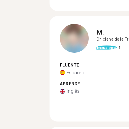
M.
Chiclana de la F
1
format_quote
FLUENTE
Espanhol
APRENDE
Inglês