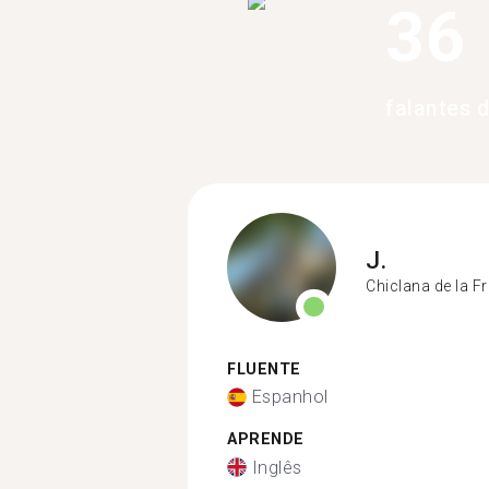
36
falantes 
J.
Chiclana de la F
FLUENTE
Espanhol
APRENDE
Inglês