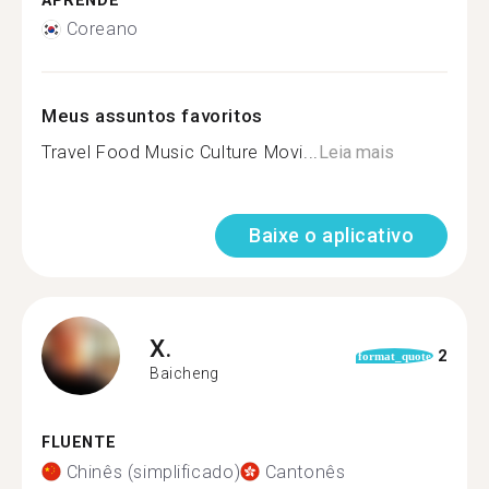
APRENDE
Coreano
Meus assuntos favoritos
Travel Food Music Culture Movi...
Leia mais
Baixe o aplicativo
X.
2
format_quote
Baicheng
FLUENTE
Chinês (simplificado)
Cantonês