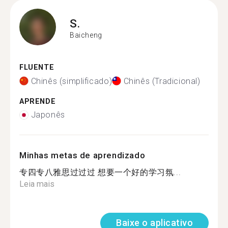
S.
Baicheng
FLUENTE
Chinês (simplificado)
Chinês (Tradicional)
APRENDE
Japonês
Minhas metas de aprendizado
专四专八雅思过过过 想要一个好的学习氛...
Leia mais
Baixe o aplicativo