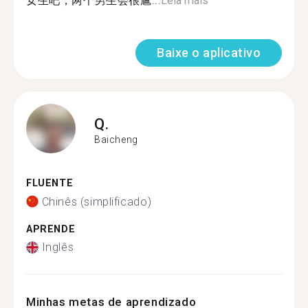
女生吧，两个男生会很尴...
Leia mais
Baixe o aplicativo
Q.
Baicheng
FLUENTE
Chinês (simplificado)
APRENDE
Inglês
Minhas metas de aprendizado