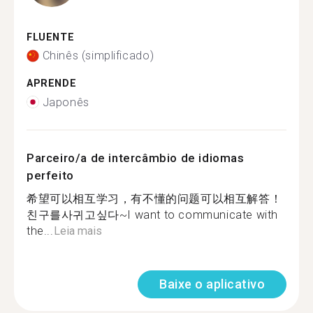
FLUENTE
Chinês (simplificado)
APRENDE
Japonês
Parceiro/a de intercâmbio de idiomas
perfeito
希望可以相互学习，有不懂的问题可以相互解答！
친구를사귀고싶다~I want to communicate with
the...
Leia mais
Baixe o aplicativo