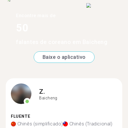
Encontre mais de
50
falantes de coreano em Baicheng
Baixe o aplicativo
Z.
Baicheng
FLUENTE
Chinês (simplificado)
Chinês (Tradicional)