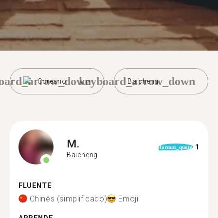
oard_arrow_down
keyboard_arrow_down
Coreano
Baicheng
M.
1
format_quote
Baicheng
FLUENTE
Chinês (simplificado)
Emoji