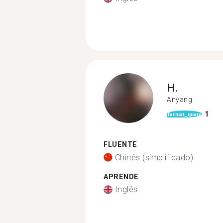
H.
Anyang
1
format_quote
FLUENTE
Chinês (simplificado)
APRENDE
Inglês