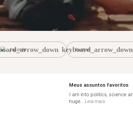
board_arrow_down
keyboard_arrow_down
Japonês
Yushan
Meus assuntos favoritos
I am into politics, science a
huge...
Leia mais