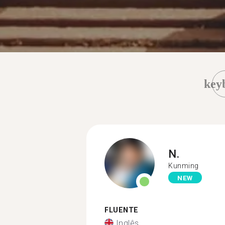
key
N.
Kunming
NEW
FLUENTE
Inglês