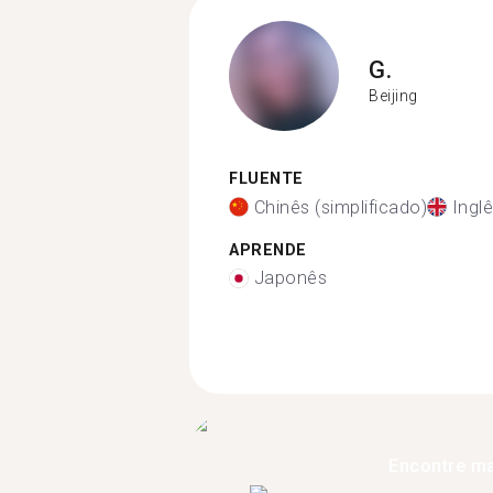
G.
Beijing
FLUENTE
Chinês (simplificado)
Ingl
APRENDE
Japonês
Encontre ma