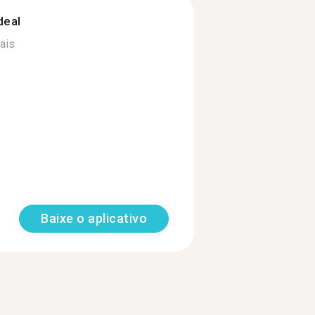
deal
ais
Baixe o aplicativo