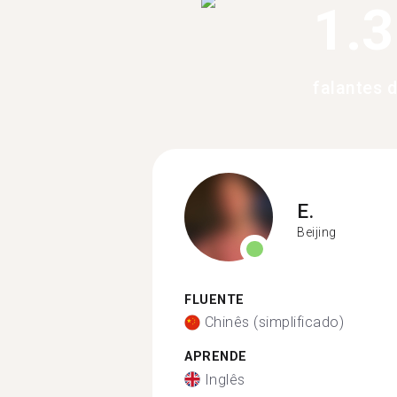
1.
falantes 
E.
Beijing
FLUENTE
Chinês (simplificado)
APRENDE
Inglês