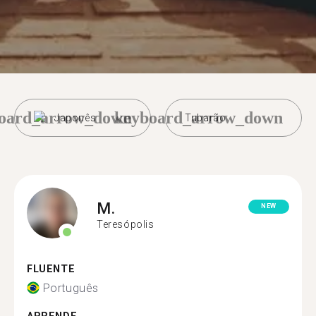
oard_arrow_down
keyboard_arrow_down
Japonês
Tubarão
M.
NEW
Teresópolis
FLUENTE
Português