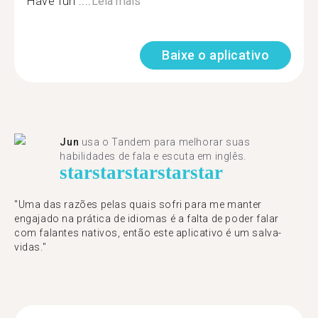
Have fun :...
Leia mais
Baixe o aplicativo
Jun
usa o Tandem para melhorar suas
habilidades de fala e escuta em inglês.
star
star
star
star
star
"Uma das razões pelas quais sofri para me manter
engajado na prática de idiomas é a falta de poder falar
com falantes nativos, então este aplicativo é um salva-
vidas."