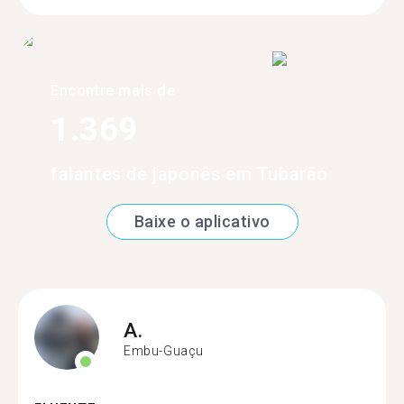
Encontre mais de
1.369
falantes de japonês em Tubarão
Baixe o aplicativo
A.
Embu-Guaçu