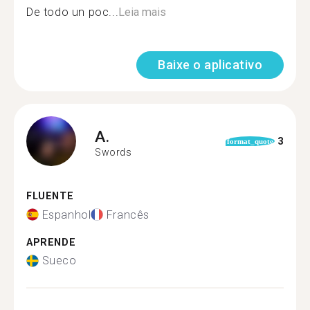
De todo un poc...
Leia mais
Baixe o aplicativo
A.
3
format_quote
Swords
FLUENTE
Espanhol
Francês
APRENDE
Sueco