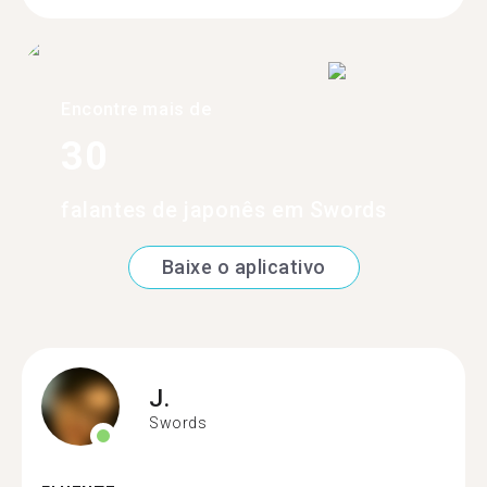
Encontre mais de
30
falantes de japonês em Swords
Baixe o aplicativo
J.
Swords