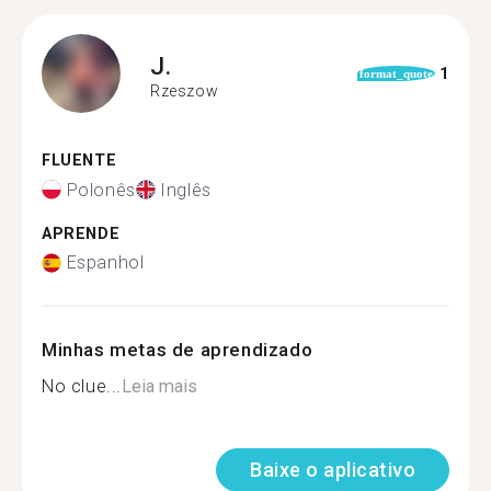
J.
1
format_quote
Rzeszow
FLUENTE
Polonês
Inglês
APRENDE
Espanhol
Minhas metas de aprendizado
No clue...
Leia mais
Baixe o aplicativo