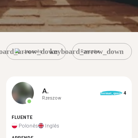
oard_arrow_down
keyboard_arrow_down
Japonês
Rzeszów
A.
4
format_quote
Rzeszow
FLUENTE
Polonês
Inglês