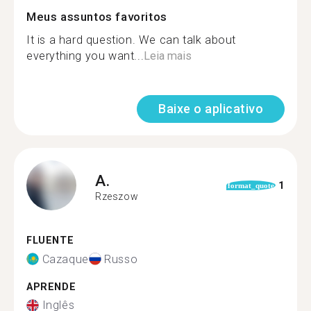
Meus assuntos favoritos
It is a hard question. We can talk about
everything you want...
Leia mais
Baixe o aplicativo
A.
1
format_quote
Rzeszow
FLUENTE
Cazaque
Russo
APRENDE
Inglês