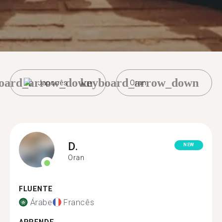
oard_arrow_down
keyboard_arrow_down
Japonês
Oran
D.
NEW
Oran
FLUENTE
Árabe
Francês