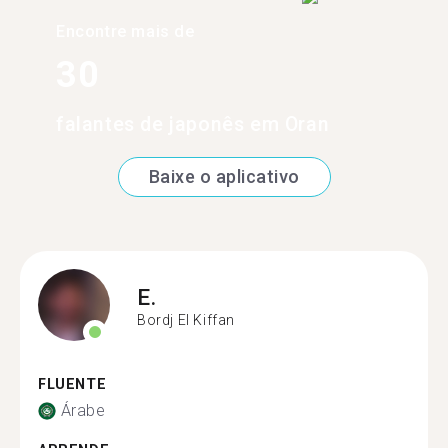
Encontre mais de
30
falantes de japonês em Oran
Baixe o aplicativo
E.
Bordj El Kiffan
FLUENTE
Árabe