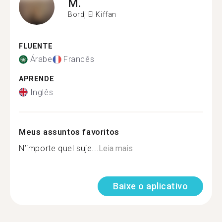
M.
Bordj El Kiffan
FLUENTE
Árabe
Francês
APRENDE
Inglês
Meus assuntos favoritos
N’importe quel suje...
Leia mais
Baixe o aplicativo