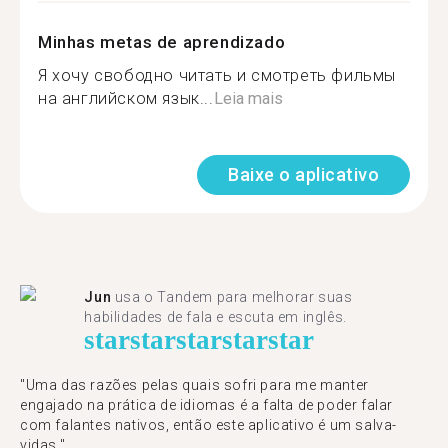
Minhas metas de aprendizado
Я хочу свободно читать и смотреть фильмы
на английском язык...
Leia mais
Baixe o aplicativo
Jun
usa o Tandem para melhorar suas
habilidades de fala e escuta em inglês.
star
star
star
star
star
"Uma das razões pelas quais sofri para me manter
engajado na prática de idiomas é a falta de poder falar
com falantes nativos, então este aplicativo é um salva-
vidas."