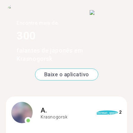
Encontre mais de
300
falantes de japonês em
Krasnogorsk
Baixe o aplicativo
A.
2
format_quote
Krasnogorsk