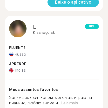
Baixe o aplicativo
L.
NEW
Krasnogorsk
FLUENTE
Russo
APRENDE
Inglês
Meus assuntos favoritos
Занимаюсь хип хопом, меломан, играю на
пианино, люблю аниме и...
Leia mais